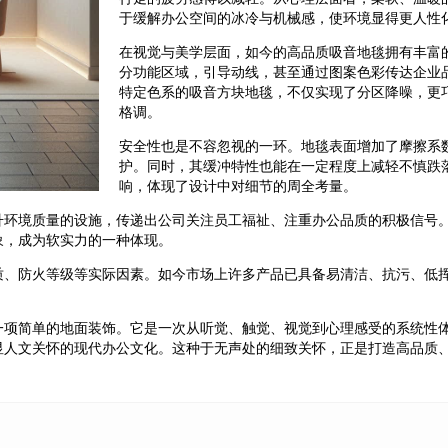
于缓解办公空间的冰冷与机械感，使环境显得更人性
在视觉与美学层面，如今的高品质吸音地毯拥有丰富
分功能区域，引导动线，甚至通过图案色彩传达企业
特定色系的吸音方块地毯，不仅实现了分区降噪，更
格调。
安全性也是不容忽视的一环。地毯表面增加了摩擦系
护。同时，其缓冲特性也能在一定程度上减轻不慎跌
响，体现了设计中对细节的周全考量。
升环境质量的设施，传递出公司关注员工福祉、注重办公品质的积极信号
象，成为软实力的一种体现。
质、防火等级等实际因素。如今市场上许多产品已具备易清洁、抗污、低
一项简单的地面装饰。它是一次从听觉、触觉、视觉到心理感受的系统性
显人文关怀的现代办公文化。这种于无声处的细致关怀，正是打造高品质