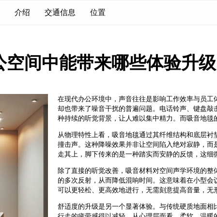
介绍
交通信息
位置
公空间中能带来哪些体验升级
在现代办公环境中，声音往往是影响工作效率与员工
却也带来了噪音干扰的普遍问题。电话铃声、键盘敲
种持续的听觉背景，让人难以集中精力。而吸音地毯
从物理特性上看，吸音地毯通过其纤维结构和底层衬
撞击声。这种降噪效果并非让空间陷入绝对寂静，而
走其上，脚下传来的是一种踏实而安静的反馈，这细
除了直接的听觉改善，吸音材料对空间声学环境的整
的多次反射，从而降低混响时间。这意味着在小型会
可以更轻松、更高效地进行，无需刻意提高音量，无
舒适度的升级是另一个显著体验。与传统硬质地面相
行走的疲劳感得以减轻。从心理层面看，柔软、温暖