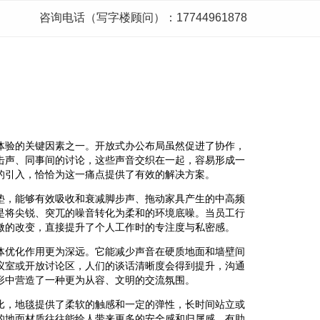
咨询电话（写字楼顾问）：17744961878
体验的关键因素之一。开放式办公布局虽然促进了协作，
击声、同事间的讨论，这些声音交织在一起，容易形成一
的引入，恰恰为这一痛点提供了有效的解决方案。
垫，能够有效吸收和衰减脚步声、拖动家具产生的中高频
是将尖锐、突兀的噪音转化为柔和的环境底噪。当员工行
微的改变，直接提升了个人工作时的专注度与私密感。
体优化作用更为深远。它能减少声音在硬质地面和墙壁间
议室或开放讨论区，人们的谈话清晰度会得到提升，沟通
形中营造了一种更为从容、文明的交流氛围。
比，地毯提供了柔软的触感和一定的弹性，长时间站立或
的地面材质往往能给人带来更多的安全感和归属感，有助