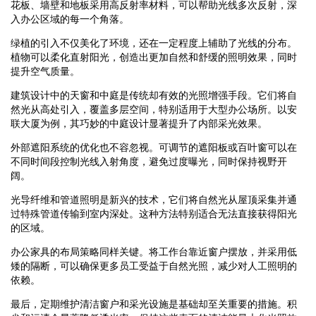
花板、墙壁和地板采用高反射率材料，可以帮助光线多次反射，深
入办公区域的每一个角落。
绿植的引入不仅美化了环境，还在一定程度上辅助了光线的分布。
植物可以柔化直射阳光，创造出更加自然和舒缓的照明效果，同时
提升空气质量。
建筑设计中的天窗和中庭是传统却有效的光照增强手段。它们将自
然光从高处引入，覆盖多层空间，特别适用于大型办公场所。以安
联大厦为例，其巧妙的中庭设计显著提升了内部采光效果。
外部遮阳系统的优化也不容忽视。可调节的遮阳板或百叶窗可以在
不同时间段控制光线入射角度，避免过度曝光，同时保持视野开
阔。
光导纤维和管道照明是新兴的技术，它们将自然光从屋顶采集并通
过特殊管道传输到室内深处。这种方法特别适合无法直接获得阳光
的区域。
办公家具的布局策略同样关键。将工作台靠近窗户摆放，并采用低
矮的隔断，可以确保更多员工受益于自然光照，减少对人工照明的
依赖。
最后，定期维护清洁窗户和采光设施是基础却至关重要的措施。积